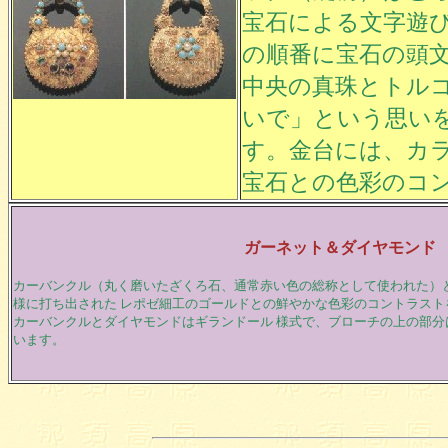
宝石による文字遊び
の順番に宝石の頭
中央の真珠とトル
いで」という思い
す。金台には、カ
宝石との色彩のコ
ガーネット＆ダイヤモンド
カーバンクル（丸く磨いたざくろ石、通常赤い色の総称として使われた）
様に打ち出された レポゼ細工のゴールドとの鮮やかな色彩のコントラスト
カーバンクルとダイヤモンドはギランドール 様式で、ブローチの上の部分
います。