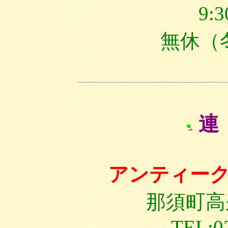
9:
無休（
連
アンティー
那須町高久
TEL:0