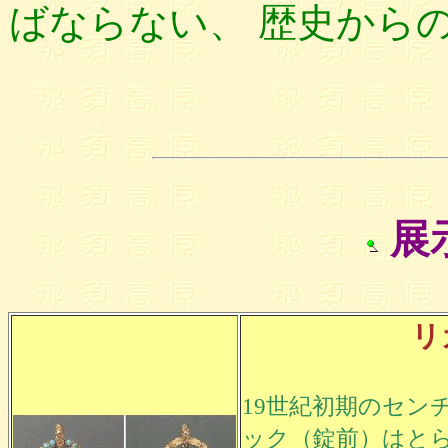
ばならない、 歴史から
展
リ
19世紀初期のセン
ック（錠前）はと