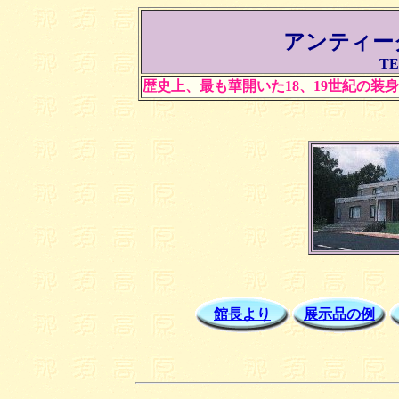
アンティー
TE
歴史上、最も華開いた18、19世紀の装
館長より
展示品の例