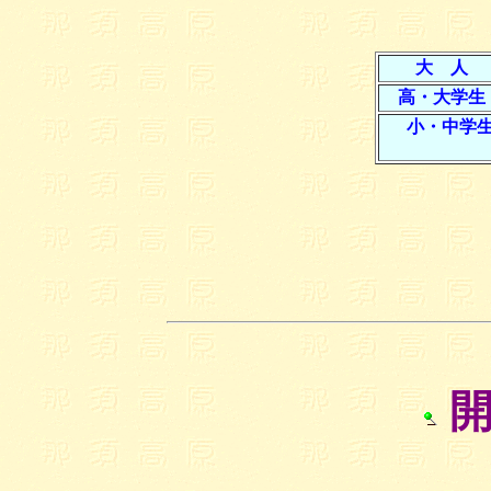
大 人
高・大学
小・中学
開