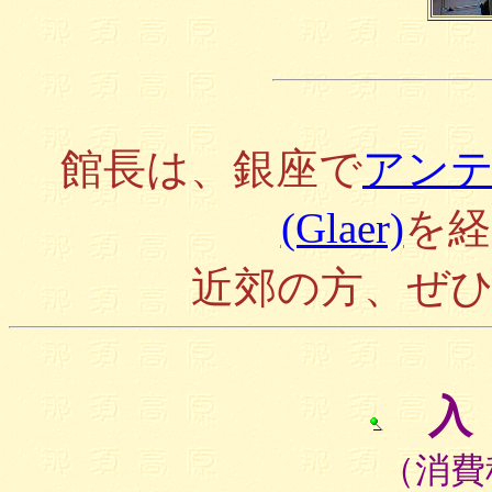
館長は、銀座で
アン
(Glaer)
を経
近郊の方、ぜ
入
（消費