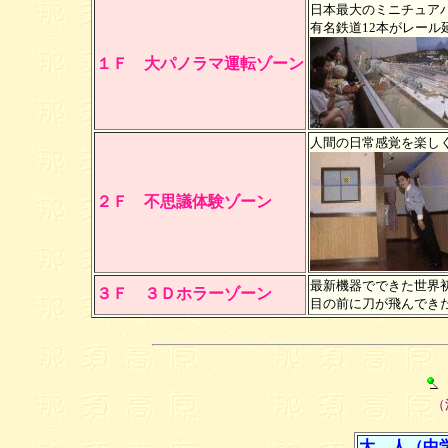
日本最大のミニチュア
有名鉄道12本がレール
１Ｆ 大パノラマ運転ゾーン
人間の日常感覚を楽し
２Ｆ 不思議体験ゾーン
最新機器でできた世界
３Ｆ ３Ｄホラーゾーン
目の前に刀が飛んでき
（
大 人（中