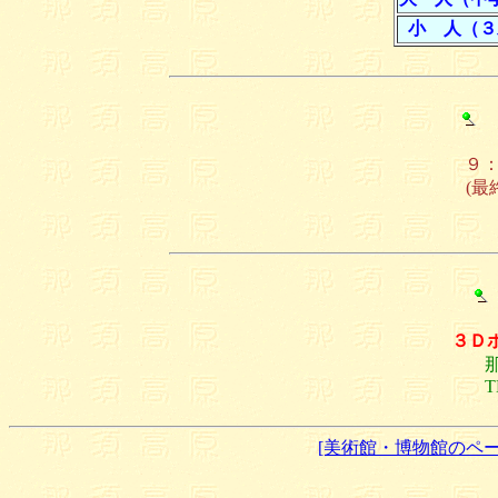
小 人（３
開
９：
(最
３Ｄホ
那須
TEL
[美術館・博物館のペー