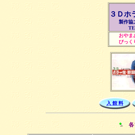
３Ｄホラ
製作協
TE
おやま
びっく
入 館 料
各