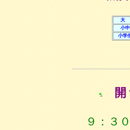
大
小中
小学
開 
９：３