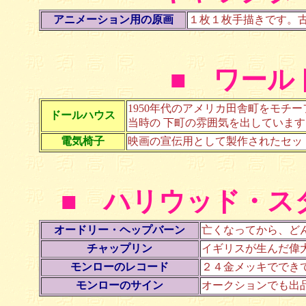
アニメーション用の原画
１枚１枚手描きです。
■ ワール
1950年代のアメリカ田舎町をモチ
ドールハウス
当時の 下町の雰囲気を出しています
電気椅子
映画の宣伝用として製作されたセッ
■ ハリウッド・ス
オードリー・ヘップバーン
亡くなってから、ど
チャップリン
イギリスが生んだ偉
モンローのレコード
２４金メッキででき
モンローのサイン
オークションでも出