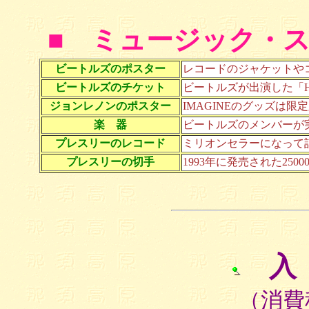
■ ミュージック・
ビートルズのポスター
レコードのジャケットや
ビートルズのチケット
ビートルズが出演した「H
ジョンレノンのポスター
IMAGINEのグッズは
楽 器
ビートルズのメンバーが
プレスリーのレコード
ミリオンセラーになって
プレスリーの切手
1993年に発売された25
入
（消費