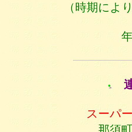
（時期によ
連
スーパ
那須町