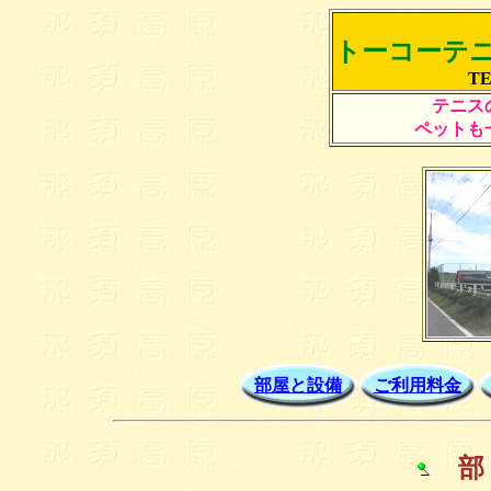
トーコーテ
TE
テニス
ペットも
部屋と設備
ご利用料金
部 