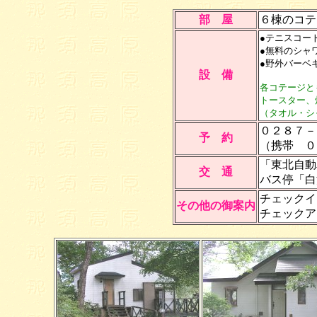
部 屋
６棟のコテ
●テニスコー
●無料のシャ
●野外バーベキ
設 備
各コテージと
トースター、
（タオル・シ
０２８７－
予 約
（携帯 ０
「東北自動
交 通
バス停「白
チェックイ
その他の御案内
チェックア