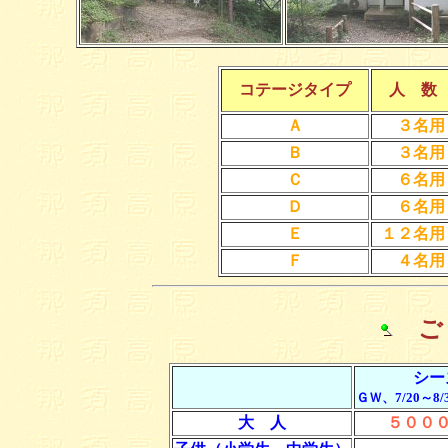
コテージタイプ
人 
Ａ
３名用
Ｂ
３名用
Ｃ
６名用
Ｄ
６名用
Ｅ
１２名用
Ｆ
４名用
ご 
シー
ＧＷ、7/20～8/3
大 人
５０００