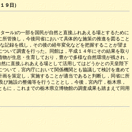
１９日）
タール)の一部を国民が自然と直接ふれあえる場とするために
に所管換し，今後同省において具体的な施策の推進を図ること
な記録を残し，その後の経年変化などを把握することが望ま
について調査を行った。同館は，平成１４年にその結果を取り
植物が生息・生育しており，豊かで多様な自然環境が残され，
自然に直接ふれあえる場として活用してはどうかとの天皇陛下
について，宮内庁において関係機関とも協議して検討を進めて
計画を策定し，実施することが適当であると判断し，同省に所
及び施設の整備等を行うこととし，今後，宮内庁，栃木県，
ともに，これまでの栃木県立博物館の調査成果も踏まえて同用