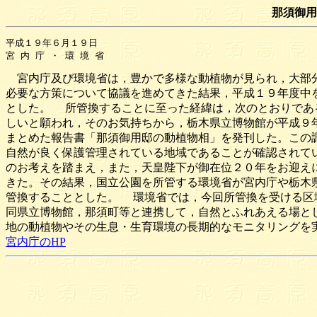
那須御用
平成１９年６月１９日

宮内庁及び環境省は，豊かで多様な動植物が見られ，大部分
必要な方策について協議を進めてきた結果，平成１９年度中
とした。 所管換することに至った経緯は，次のとおりであ
しいと願われ，そのお気持ちから，栃木県立博物館が平成９
まとめた報告書「那須御用邸の動植物相」を発刊した。この
自然が良く保護管理されている地域であることが確認されて
のお考えを踏まえ，また，天皇陛下が御在位２０年をお迎え
きた。その結果，国立公園を所管する環境省が宮内庁や栃木
管換することとした。 環境省では，今回所管換を受ける区
同県立博物館，那須町等と連携して，自然とふれあえる場と
地の動植物やその生息・生育環境の長期的なモニタリングを
宮内庁のHP