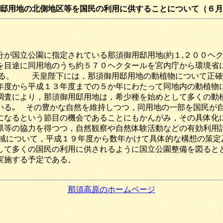
邸用地の北側地区等を国民の利用に供することについて（６月
が国立公園に指定されている那須御用邸用地(約１,２００ヘク
を目途に同用地のうち約５７０ヘクタールを宮内庁から環境省
る。 天皇陛下には，那須御用邸用地の動植物について正確
年度から平成１３年度までの５か年にわたって同地内の動植物
調査により，那須御用邸用地は，希少種を始めとして多くの動
いる｡ その豊かな自然を維持しつつ，同用地の一部を国民が
になるという節目の機会であることにもかんがみ，その具体化
県等の協力を得つつ，自然観察や自然体験活動などの有効利用
域について，平成１９年度から数年かけて具体的な構想の策定
して多くの国民の利用に供されるように国立公園整備を図ると
実施する予定である。
那須高原のホームページ