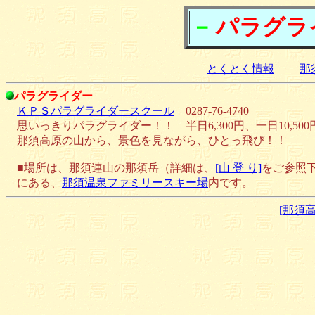
－
パラグライ
とくとく情報
那
パラグライダー
ＫＰＳパラグライダースクール
0287-76-4740
思いっきりパラグライダー！！ 半日6,300円、一日10,500
那須高原の山から、景色を見ながら、ひとっ飛び！！
■場所は、那須連山の那須岳（詳細は、
[山 登 り]
をご参照
にある、
那須温泉ファミリースキー場
内です。
[那須