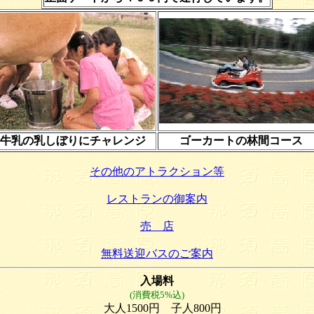
牛乳の乳しぼりにチャレンジ
ゴーカートの林間コース
その他のアトラクション等
レストランの御案内
売 店
無料送迎バスのご案内
入場料
(消費税5%込)
大人1500円 子人800円