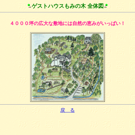
ゲストハウスもみの木 全体図
４０００坪の広大な敷地には自然の恵みがいっぱい！
戻 る