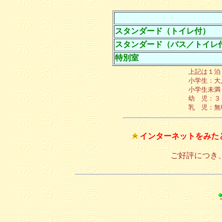
スタンダード（トイレ付）
スタンダード（バス／トイレ
特別室
上記は１泊
小学生：大
小学生未満
幼 児：３
乳 児：無
インターネットをみた
ご好評につき