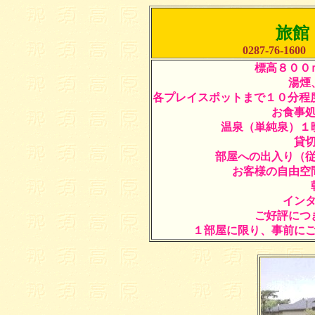
旅館
0287-76-1600 
標高８００
湯煙
各プレイスポットまで１０分程度
お食事
温泉（単純泉）１
貸
部屋への出入り（
お客様の自由空
イン
ご好評につ
１部屋に限り、事前に