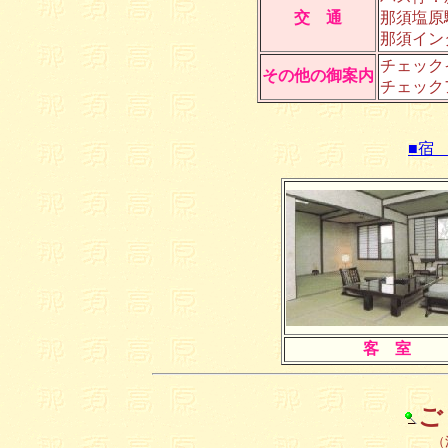
交 通
那須塩原
那須イン
チェック
その他の御案内
チェック
■宿
客 室
ご
（