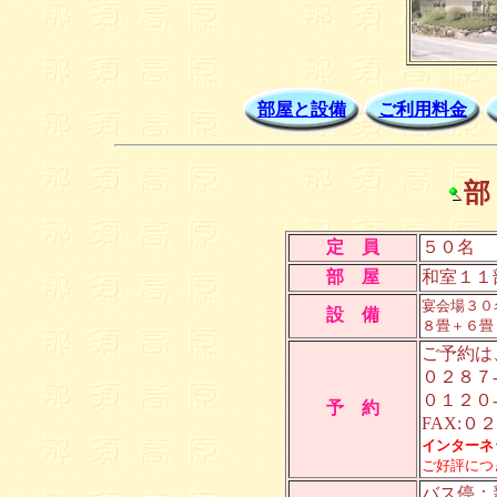
部屋と設備
ご利用料金
部
定 員
５０名
部 屋
和室１１
宴会場３０
設 備
８畳＋６畳
ご予約は
０２８７
０１２０
予 約
FAX:０
インターネ
ご好評につ
バス停：