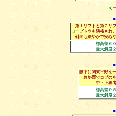
コ
第１リフトと第２リ
ロープトウも隣接され
斜面も緩やかで安心
標高差６
最大斜度
眼下に関東平野を
急斜面でコブの
中・上級
標高差９
最大斜度