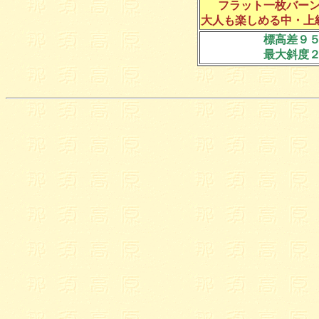
フラット一枚バー
大人も楽しめる中・上
標高差９
最大斜度