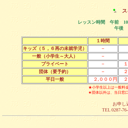
ス
レッスン時間 午前 10:0
午後 13:00～15:0
１時間
キッズ（５，６再の未就学児）
－
５
一般（小学生～大人）
－
３
プライベート
－
１
団体（要予約）
－
２
平日一般
２,０００円
２
★小学生以上は一般料
★団体以外は、当日窓
お申し
TEL 0287