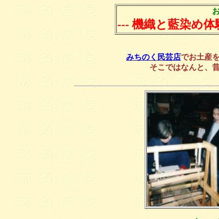
--- 機織と藍染め
みちのく民芸店
でお土産
そこではなんと、