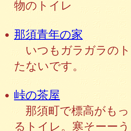
物のトイレ
那須青年の家
いつもガラガラのト
たないです。
峠の茶屋
那須町で標高がもっとも
るトイレ。寒そーーう