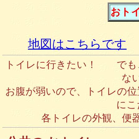
おトイレ
地図はこちらです
トイレに行きたい！ でも
な
お腹が弱いので、トイレの位
にこ
各トイレの外観、便