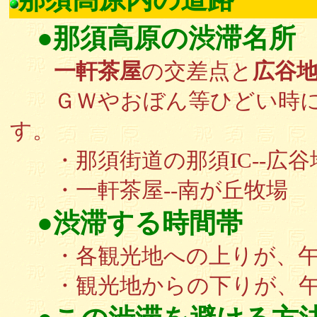
●那須高原の渋滞名所
一軒茶屋
の交差点と
広谷
ＧＷやおぼん等ひどい時に
す。
・那須街道の那須IC--広谷地
・一軒茶屋--南が丘牧場
●渋滞する時間帯
・各観光地への上りが、午
・観光地からの下りが、午