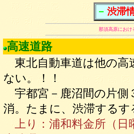
－
渋滞情報
那須高原におけ
高速道路
東北自動車道は他の高
ない。！！
宇都宮－鹿沼間の片側
消。たまに、渋滞するす
上り：浦和料金所（日曜