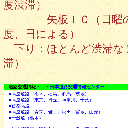
度渋滞）
矢板ＩＣ（日曜の午後
度、日による）
下り：ほとんど渋滞な
滞）
道路交通情報・・・
日本道路交通情報センター
●高速道路（栃木、福島、群馬、茨城）
●高速道路（東京、埼玉、神奈川、千葉）
●首都高速
●高速道路（青森、岩手、秋田、宮城、山形）
●一般道（栃木）