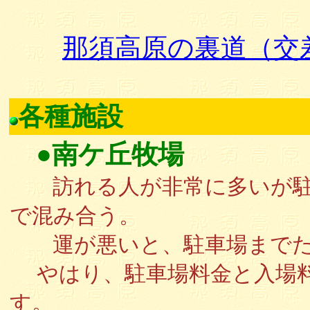
那須高原の裏道（交差
各種施設
●南ケ丘牧場
訪れる人が非常に多いが駐
で混み合う。
運が悪いと、駐車場までた
やはり、駐車場料金と入場
す。