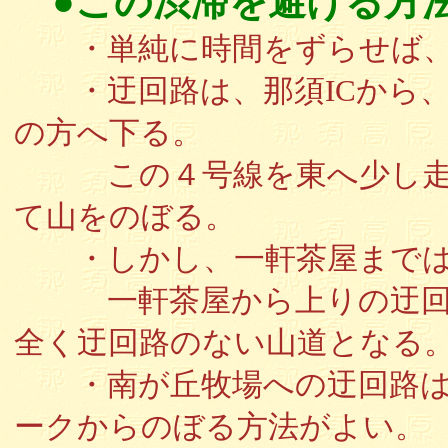
●この渋滞を避ける方
・単純に時間をずらせば、
・迂回路は、那須ICから、
の方へ下る。
この４号線を東へ少し走り
て山をのぼる。
・しかし、一軒茶屋までは
一軒茶屋から上りの迂回路
全く迂回路のない山道となる
・南が丘牧場への迂回路は
ークからのぼる方法がよい。