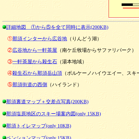
詳細地図 ①から⑤を全て同時に表示(200KB)
①
那須インターから広谷地
（りんどう湖）
②
広谷地から一軒茶屋
（南ケ丘牧場からサファリパーク）
③
一軒茶屋から殺生石
（湯本地域）
④
殺生石から那須岳山頂
（ボルケーノハイウエイー、スキ
⑤
那須街道の西側
（ハイランド）
那須裏道マップ＋交差点写真(200KB)
那須塩原地区のスキー場案内図(only 15KB)
那須トイレマップ(only 10KB)
ペンションマップ(only 15KB)