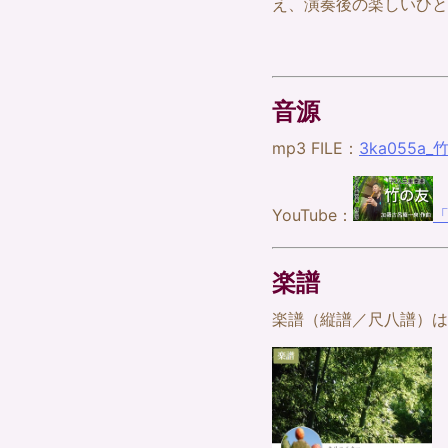
え、演奏後の楽しいひと
音源
mp3 FILE：
3ka055a_竹
YouTube：
楽譜
楽譜（縦譜／尺八譜）は