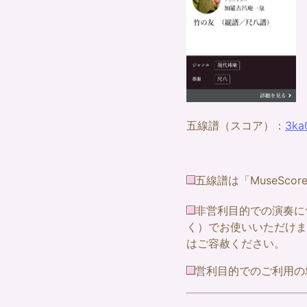
五線譜（スコア）：
3k
五線譜は「MuseSco
非営利目的での演奏に
く）でお使いいただけま
はご容赦ください。
営利目的でのご利用の