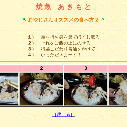
焼 魚 あ き も と
おやじさんオススメの食べ方２
１）
頭を持ち身を箸でほぐし取る
２）
それをご飯の上にのせる
３）
特製こだわり醤油をかけて
４）
いっただきまーす！
２
３
［戻 る］