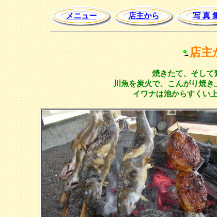
メニュー
店主から
写 真 
店主
焼きたて、そして
川魚を炭火で、こんがり焼き上
イワナは池からすくい