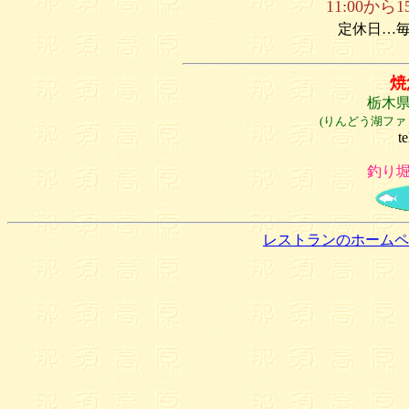
11:00から
定休日…
焼
栃木県
(りんどう湖ファ
t
釣り
レストランのホームペ