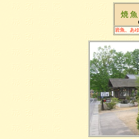
焼 魚
岩魚、あ