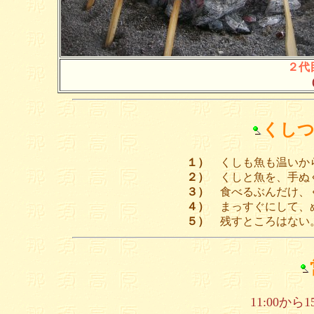
２代
くしつ
１）
くしも魚も温いか
２）
くしと魚を、手ぬ
３）
食べるぶんだけ、
４）
まっすぐにして、ぬ
５）
残すところはない。
11:00から