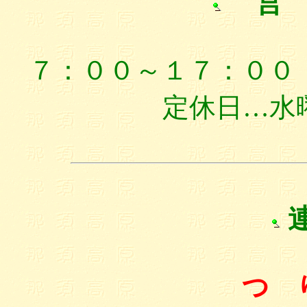
営 
７：００～１７：００
定休日…水
連
つ 