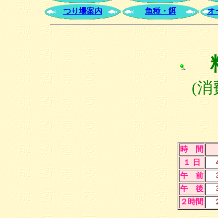
つり場案内
魚種・餌
オ
(消
時 間
１ 日
４
午 前
３
午 後
３
２時間
２