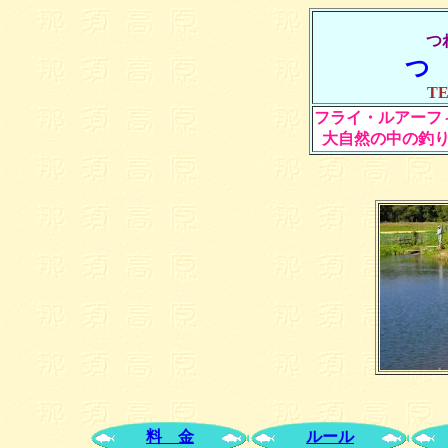
つ
つ
TE
フライ・ルアーフ
大自然の中の釣
料 金
ルール