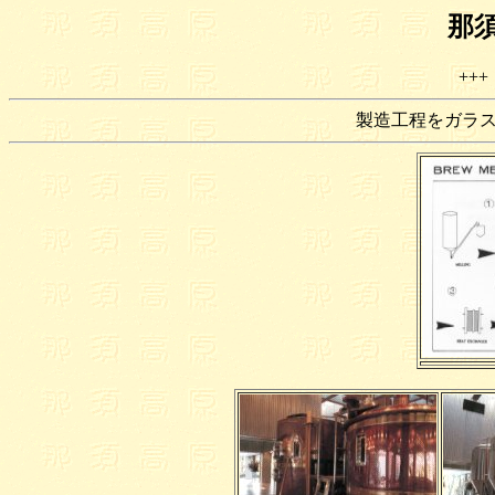
那
++
製造工程をガラ