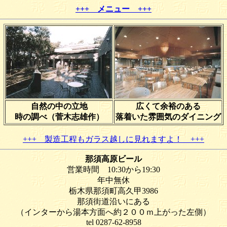
+++ メニュー +++
自然の中の立地
広くて余裕のある
時の調べ（菅木志雄作）
落着いた雰囲気のダイニング
+++ 製造工程もガラス越しに見れますよ！ +++
那須高原ビール
営業時間 10:30から19:30
年中無休
栃木県那須町高久甲3986
那須街道沿いにある
（インターから湯本方面へ約２００ｍ上がった左側）
tel 0287-62-8958