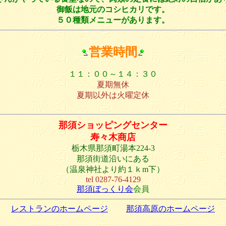
御飯は地元のコシヒカリです。
５０種類メニューがあります。
営業時間
１１：００～１４：３０
夏期無休
夏期以外は火曜定休
那須ショッピングセンター
寿々木商店
栃木県那須町湯本224-3
那須街道沿いにある
（温泉神社より約１ｋm下）
tel 0287-76-4129
那須ぼっくり会
会員
レストランのホームページ
那須高原のホームページ