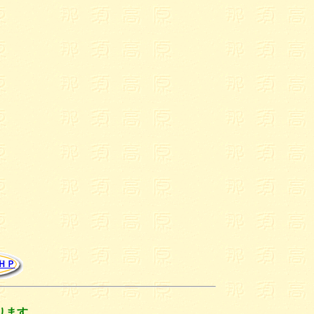
ＨＰ
ります。