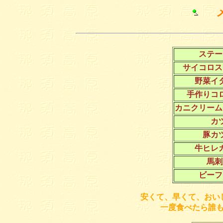
メ
ステー
サイコロス
野菜イ
手作りコ
カニクリーム
カ
豚カ
牛ヒレ
馬刺
ビーフ
安くて、早くて、おい
一度食べたら誰