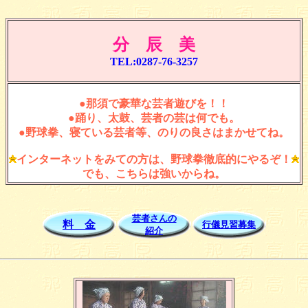
分 辰 美
TEL:0287-76-3257
●那須で豪華な芸者遊びを！！
●踊り、太鼓、芸者の芸は何でも。
●野球拳、寝ている芸者等、のりの良さはまかせてね。
インターネットをみての方は、野球拳徹底的にやるぞ！
でも、こちらは強いからね。
芸者さんの
料 金
行儀見習募集
紹介