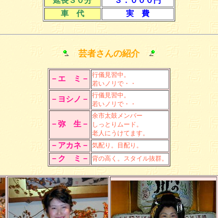
延長３０分
３．０００円
車 代
実 費
芸者さんの紹介
行儀見習中。
－エ ミ－
若いノリで・・
行儀見習中。
－ヨシノ－
若いノリで・・
余市太鼓メンバー
－弥 生－
しっとりムード。
老人にうけてます。
－アカネ－
気配り。目配り。
－ク ミ－
背の高く。スタイル抜群。