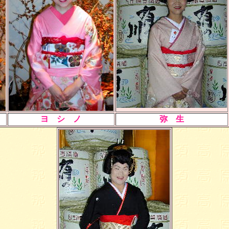
ヨ シ ノ
弥 生