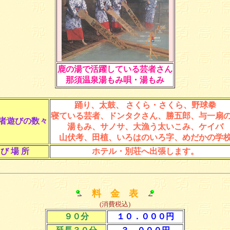
鹿の湯で活躍している芸者さん
那須温泉湯もみ唄・湯もみ
踊り、太鼓、 さくら・さくら、野球拳
寝ている芸者、ドンタクさん、勝五郎、与一扇
者遊びの数々
湯もみ、サノサ、大漁う太いこみ、ケイバ
山伏考、田植、いろはのいろ字、めだかの学
 び 場 所
ホテル・別荘へ出張します。
料 金 表
(消費税込)
９０分
１０．０００円