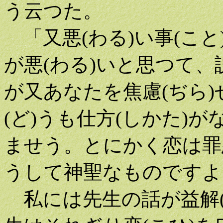
う云つた。
「又悪(わる)い事(こと
が悪(わる)いと思つて
が又あなたを焦慮(ぢら
(ど)うも仕方(しかた)
ませう。とにかく恋は罪
うして神聖なものですよ
私には先生の話が益解(