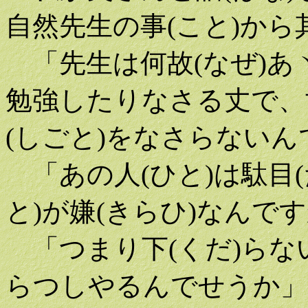
自然先生の事(こと)から
「先生は何故(なぜ)あ
勉強したりなさる丈で、世
(しごと)をなさらないん
「あの人(ひと)は駄目(
と)が嫌(きらひ)なんで
「つまり下(くだ)らない
らつしやるんでせうか」