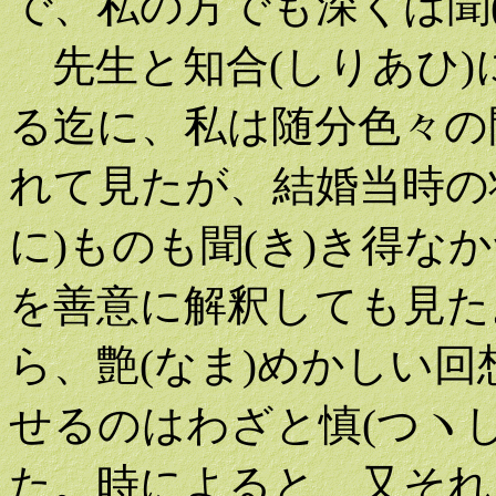
で、私の方でも深くは聞
先生と知合(しりあひ)
る迄に、私は随分色々の
れて見たが、結婚当時の
に)ものも聞(き)き得な
を善意に解釈しても見た
ら、艶(なま)めかしい回
せるのはわざと慎(つヽ
た。時によると、又それを