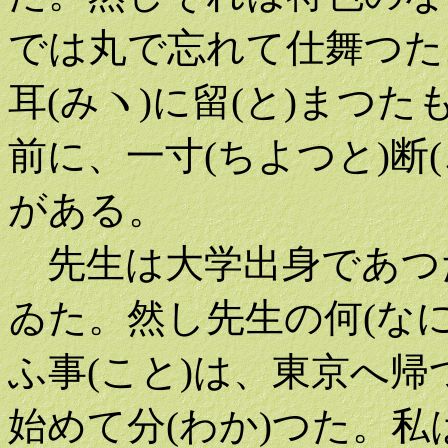
では丸で忘れて仕舞つた
耳(みヽ)に留(と)まつ
前に、一寸(ちよつと)断
がある。
先生は大学出身であつ
ゐた。然し先生の何(な
ふ事(こと)は、東京へ帰
始めて分(わか)つた。私