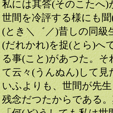
私には其答(そのこたへ)
世間を冷評する様にも聞
(とき＼゛／)昔しの同
(だれかれ)を捉(とら)
る事(こと)があつた。
て云々(うんぬん)して
いふよりも、世間が先生
残念だつたからである。
「何(ど)うしても私は世