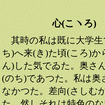
心(こヽろ)
其時の私は既に大学生で
ち)へ来(き)た頃(ころ)
ん)した気でゐた。奥さん
(のち)であつた。私は
なかつた。差向(さしむか
た。然しそれは特色のな