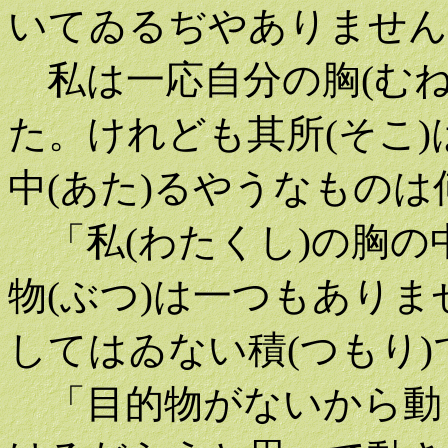
いてゐるぢやありません
私は一応自分の胸(むね)
た。けれども其所(そこ
中(あた)るやうなもの
「私(わたくし)の胸の中
物(ぶつ)は一つもありま
してはゐない積(つもり)
「目的物がないから動く