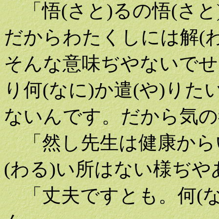
「悟(さと)るの悟(さ
だからわたくしには解(
そんな意味ぢやないでせう
り何(なに)か遣(や)り
ないんです。だから気の
「然し先生は健康からい
(わる)い所はない様ぢ
「丈夫ですとも。何(な