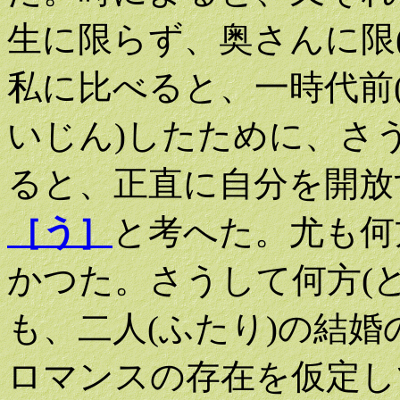
生に限らず、奥さんに限(
私に比べると、一時代前(
いじん)したために、さ
ると、正直に自分を開放
［う］
と考へた。尤も何方
かつた。さうして何方(ど
も、二人(ふたり)の結婚
ロマンスの存在を仮定し