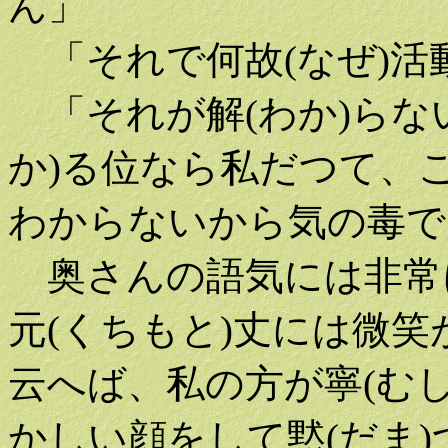
ん」
「それで何故(なぜ)活
「それが解(わか)らな
か)る位なら私だつて、
わからないから気の毒で
奥さんの語気には非常
元(くちもと)丈には微笑
云へば、私の方が寧(むし
かしい顔をして黙(だま