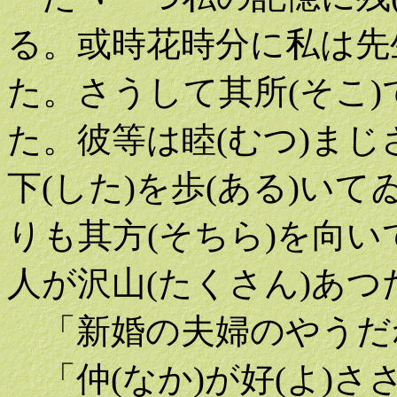
る。或時花時分に私は先
た。さうして其所(そこ
た。彼等は睦(むつ)まじ
下(した)を歩(ある)い
りも其方(そちら)を向い
人が沢山(たくさん)あつ
「新婚の夫婦のやうだ
「仲(なか)が好(よ)