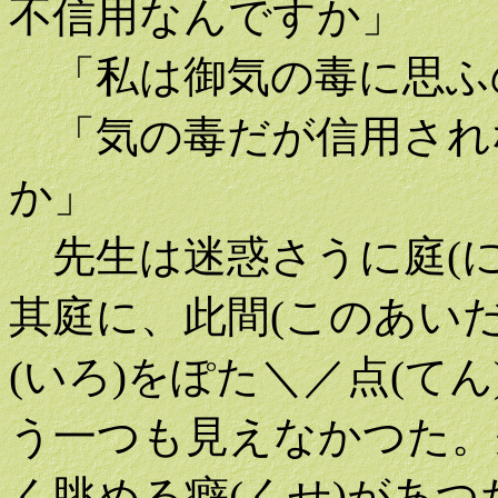
不信用なんですか」
「私は御気の毒に思ふ
「気の毒だが信用されな
か」
先生は迷惑さうに庭(には
其庭に、此間(このあいだ
(いろ)をぽた＼／点(て
う一つも見えなかつた。
く眺める癖(くせ)があつ