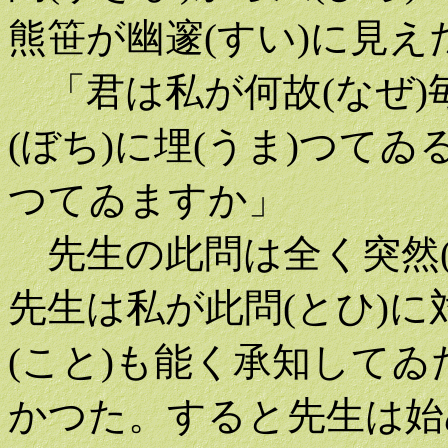
熊笹が幽邃(すい)に見え
「君は私が何故(なぜ)
(ぼち)に埋(うま)つて
つてゐますか」
先生の此問は全く突然(
先生は私が此問(とひ)
(こと)も能く承知して
かつた。すると先生は始