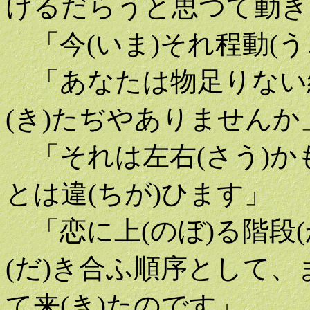
けるだらうと思つて動き
「今(いま)それ程動(う
「あなたは物足りない結
(き)たぢやありませんか
「それは左右(さう)か
とは違(ちが)ひます」
「恋に上(のぼ)る階段
(だ)き合ふ順序として、
て来(き)たのです」