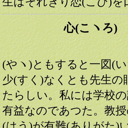
生はそれぎり恋(こひ)を
心(こヽろ)
年の若(わ
(やヽ)ともすると一図(
少(すく)なくとも先生の
たらしい。私には学校の
有益なのであつた。教授
(はう)が有難(ありがた