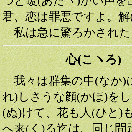
つと暖(あたヽ)かい声
君、恋は罪悪ですよ。解
私は急に驚ろかされた
心(こヽろ)
我々は群集の中(なか)
れ)しさうな顔(かほ)を
(ぬ)けて、花も人(ひと)
へ来(く)る迄は、同じ問