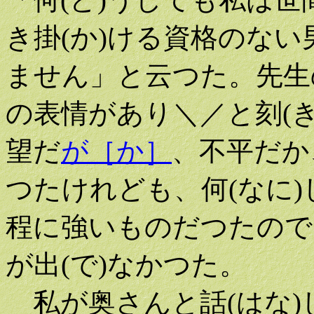
き掛(か)ける資格のない
ません」と云つた。先生の
の表情があり＼／と刻(
望だ
が［か］
、不平だか
つたけれども、何(なに)
程に強いものだつたので
が出(で)なかつた。
私が奥さんと話(はな)