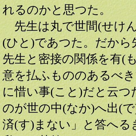
れるのかと思つた。
先生は丸で世間(せけん
(ひと)であつた。だか
先生と密接の関係を有(も
意を払ふもののあるべき
に惜い事(こと)だと云
のが世の中(なか)へ出(で
済(す)まない」と答へ