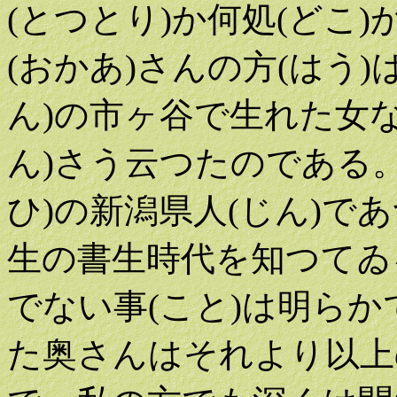
(とつとり)か何処(どこ)
(おかあ)さんの方(はう
ん)の市ヶ谷で生れた女
ん)さう云つたのである
ひ)の新潟県人(じん)で
生の書生時代を知つてゐ
でない事(こと)は明ら
た奥さんはそれより以上