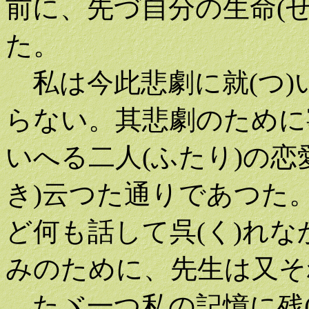
前に、先づ自分の生命(
た。
私は今此悲劇に就(つ)い
らない。其悲劇のために寧
いへる二人(ふたり)の恋
き)云つた通りであつた。
ど何も話して呉(く)れな
みのために、先生は又そ
たヾ一つ私の記憶に残(