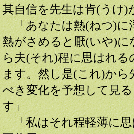
其自信を先生は肯(うけ
「あなたは熱(ねつ)に
熱がさめると厭(いや)
ら夫(それ)程に思はれる
ます。然し是(これ)から
べき変化を予想して見る
す」
「私はそれ程軽薄に思