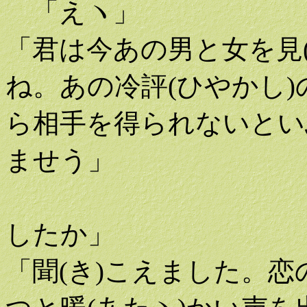
「えヽ」
「君は今あの男と女を見(
ね。あの冷評(ひやかし
ら相手を得られないとい
ませう」
「そんな風に
したか」
「聞(き)こえました。