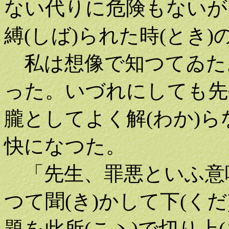
ない代りに危険もないが
縛(しば)られた時(とき
私は想像で知つてゐた
った。いづれにしても先
朧としてよく解(わか)
快になつた。
「先生、罪悪といふ意味
つて聞(き)かして下(く
題を此所(こヽ)で切り上(