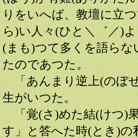
りをいへば、教壇に立つ
ら)い人々(ひと＼゛／)よ
(まも)つて多くを語らな
たのであつた。
「あんまり逆上(のぼせ
生がいつた。
「覚(さ)めた結(けつ)
す」と答へた時(とき)