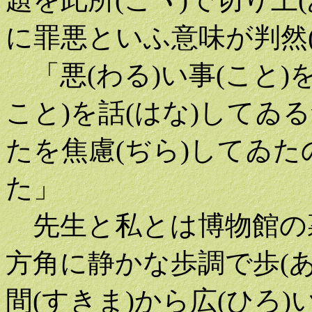
に罪悪といふ意味が判然(
「悪(わる)い事(こと)
こと)を話(はな)してゐ
たを焦慮(ぢら)してゐた
た」
先生と私とは博物館の裏
方角に静かな歩調で歩(あ
間(すきま)から広(ひろ)