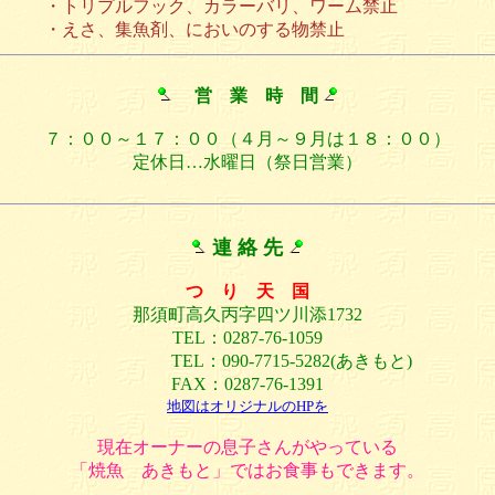
・トリプルフック、カラーバリ、ワーム禁止
・えさ、集魚剤、においのする物禁止
営 業 時 間
７：００～１７：００（４月～９月は１８：００）
定休日…水曜日（祭日営業）
連 絡 先
つ り 天 国
那須町高久丙字四ツ川添1732
TEL：0287-76-1059
TEL：090-7715-5282(あきもと)
FAX：0287-76-1391
地図はオリジナルのHPを
現在オーナーの息子さんがやっている
「焼魚 あきもと」ではお食事もできます。