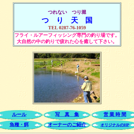
つれない つり堀
つ り 天 国
TEL 0287-76-1059
フライ・ルアーフィッシング専門の釣り場です。
大自然の中の釣りで疲れた心を癒して下さい。
ルール
写 真 集
営 業 時 間
魚種・餌
オーナーのご紹介
オリジナルのHP