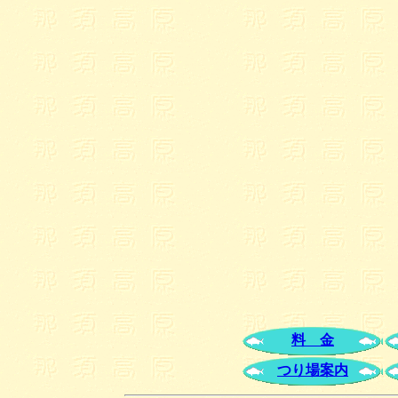
料 金
つり場案内