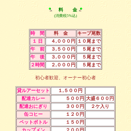
料 金
(消費税5%込)
時 間
料 金
キープ尾数
１ 日
４,０００円
１０尾まで
午 前
３,５００円
５尾まで
午 後
３,０００円
５尾まで
２時間
２,０００円
５尾まで
初心者歓迎、オーナー初心者
貸ルアーセット
１,５００円
配達カレー
５００円
大盛６００円
配達おにぎり
３００円
２ケ入り
缶コヒー
１２０円
ペットボトル
１５０円
カップメン
２００円