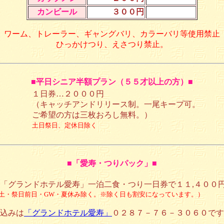
カンビール
３００円
ワーム、トレーラー、ギャングバリ、カラーバリ等使用禁止
ひっかけつり、えさつり禁止。
■
平日シニア半額プラン（５５才以上の方）■
１日券…２０００円
（キャッチアンドリリース制。一尾キープ可。
ご希望の方は三枚おろし無料。）
土日祭日、定休日除く
■
「愛寿・つりパック」
■
「グランドホテル愛寿」一泊二食・つり一日券で１１,４００
土・祭日前日・GW・夏休み除く。※除く日も割安になっています。）
込みは
「グランドホテル愛寿」
０２８７－７６－３０６０です