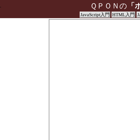
ＱＰＯＮの
「
.
JavaScript入門
HTML入門
J