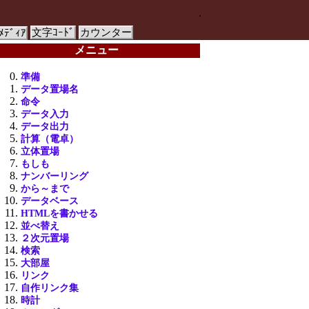
.
文字ｺｰﾄﾞ
カウンター
ﾒﾃﾞｨｱ