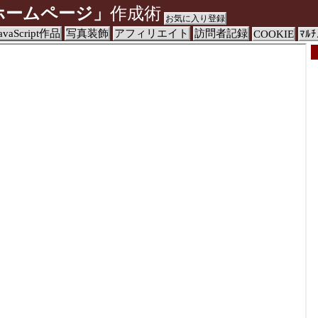
ホームページ」
作成術
お気に入り登録
avaScript作品
写真装飾
アフィリエイト
訪問者記録
COOKIE
ﾏﾙﾁ