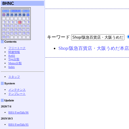
8HNC
<<
2026-8
>>
日
月
火
水
木
金
土
1
2
3
4
5
6
7
8
9
10
11
12
13
14
15
16
17
18
19
20
21
22
23
24
25
26
27
28
29
キーワード
30
31
Contents
Shop/阪急百貨店・大阪うめだ本店
フリートーク
関連情報
Refill
Tips分類
Memo分類
Index
スタッフ
System
メンテナンス
テンプレート
Update
2020/7/4
BBS/FreeTalk/96
2019/10/3
BBS/FreeTalk/95