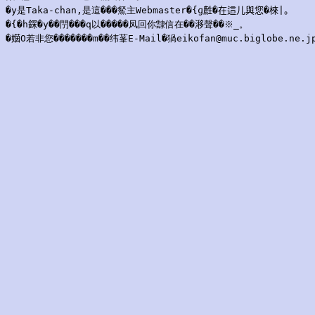
�y是Taka-chan,是這���䱗主Webmaster�{ɡ𪊟�在這儿與您�棶|。

�{�h𨨥�y��閅���q以�����凤回你霴信在��𣻗聲��※_。
