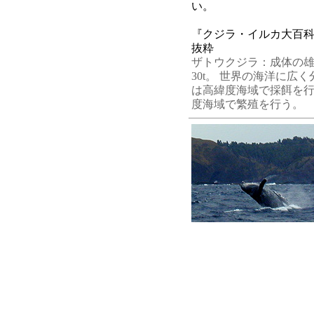
い。
『クジラ・イルカ大百
抜粋
ザトウクジラ：
成体の雄
30t。
世界の海洋に広く
は高緯度海域で採餌を行
度海域で繁殖を行う。