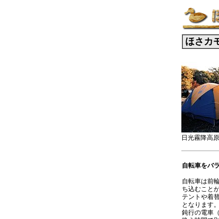
ほさカ
日光霧降高
自転車をバ
自転車は前
ち込むこと
テントや着
となります
鈍行の電車