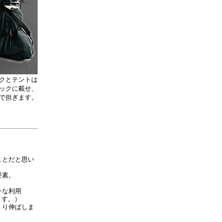
クとテントは
ックに載せ、
で担ぎます。
ことだと思い
要素。
チな利用
ます。）
くり伸ばしま