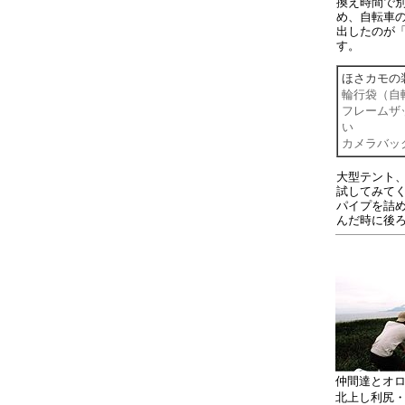
換え時間で
め、自転車
出したのが
す。
ほさカモの
輪行袋（自
フレームザ
い
カメラバッ
大型テント
試してみてく
パイプを詰め
んだ時に後
仲間達とオ
北上し利尻・