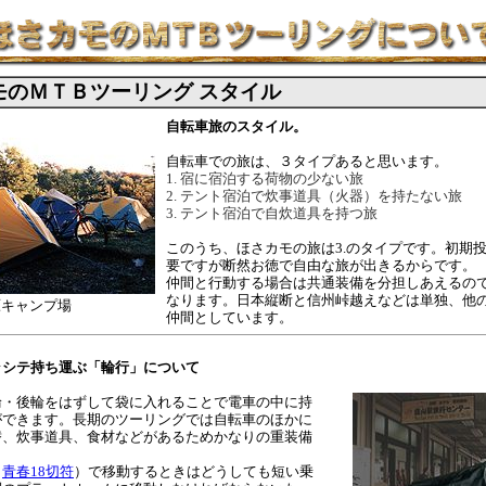
モのＭＴＢツーリング スタイル
自転車旅のスタイル。
自転車での旅は、３タイプあると思います。
1. 宿に宿泊する荷物の少ない旅
2. テント宿泊で炊事道具（火器）を持たない旅
3. テント宿泊で自炊道具を持つ旅
このうち、ほさカモの旅は3.のタイプです。初期
要ですが断然お徳で自由な旅が出きるからです。
仲間と行動する場合は共通装備を分担しあえるの
なります。日本縦断と信州峠越えなどは単独、他
原キャンプ場
仲間としています。
ラシテ持ち運ぶ「輪行」について
輪・後輪をはずして袋に入れることで電車の中に持
ができます。長期のツーリングでは自転車のほかに
替、炊事道具、食材などがあるためかなりの重装備
。
（
青春18切符
）で移動するときはどうしても短い乗