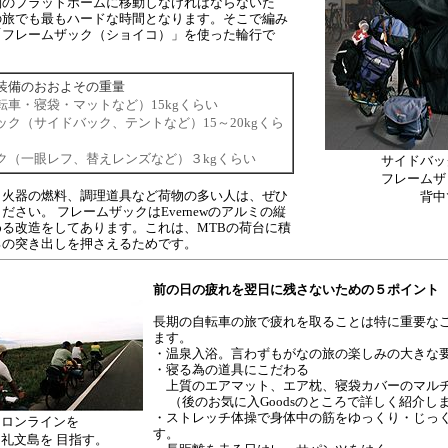
別のプラットホームに移動しなければならないた
の旅でも最もハードな時間となります。そこで編み
「フレームザック（ショイコ）」を使った輪行で
装備のおおよその重量
転車・寝袋・マットなど）15kgくらい
ック（サイドバック、テントなど）15～20kgくら
ク（一眼レフ、替えレンズなど）３kgくらい
サイドバッ
フレームザ
、火器の燃料、調理道具など荷物の多い人は、ぜひ
背中
ださい。 フレームザックはEvernewのアルミの縦
る改造をしてあります。これは、MTBの荷台に積
ろの突き出しを押さえるためです。
前の日の疲れを翌日に残さないための５ポイント
長期の自転車の旅で疲れを取ることは特に重要な
ます。
・温泉入浴。言わずもがなの旅の楽しみの大きな
・寝る為の道具にこだわる
上質のエアマット、エア枕、寝袋カバーのマル
（後のお気に入Goodsのところで詳しく紹介し
・ストレッチ体操で身体中の筋をゆっくり・じっ
ロロンラインを
す。
礼文島を 目指す。