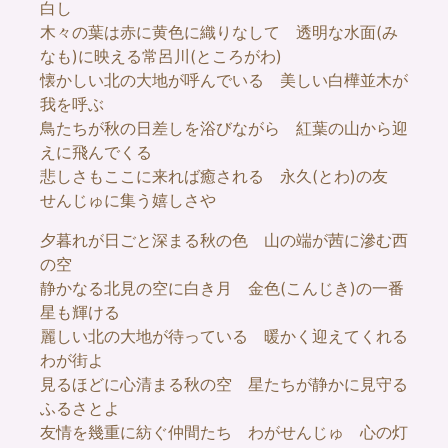
白し
木々の葉は赤に黄色に織りなして 透明な水面(み
なも)に映える常呂川(ところがわ)
懐かしい北の大地が呼んでいる 美しい白樺並木が
我を呼ぶ
鳥たちが秋の日差しを浴びながら 紅葉の山から迎
えに飛んでくる
悲しさもここに来れば癒される 永久(とわ)の友
せんじゅに集う嬉しさや
夕暮れが日ごと深まる秋の色 山の端が茜に滲む西
の空
静かなる北見の空に白き月 金色(こんじき)の一番
星も輝ける
麗しい北の大地が待っている 暖かく迎えてくれる
わが街よ
見るほどに心清まる秋の空 星たちが静かに見守る
ふるさとよ
友情を幾重に紡ぐ仲間たち わがせんじゅ 心の灯