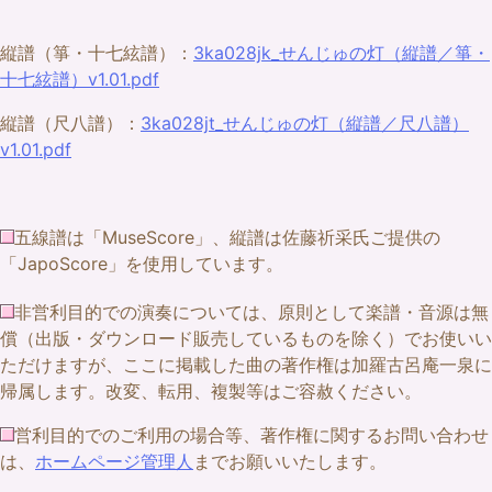
縦譜（箏・十七絃譜）：
3ka028jk_せんじゅの灯（縦譜／箏・
十七絃譜）v1.01.pdf
縦譜（尺八譜）：
3ka028jt_せんじゅの灯（縦譜／尺八譜）
v1.01.pdf
五線譜は「MuseScore」、縦譜は佐藤祈采氏ご提供の
「JapoScore」を使用しています。
非営利目的での演奏については、原則として楽譜・音源は無
償（出版・ダウンロード販売しているものを除く）でお使いい
ただけますが、ここに掲載した曲の著作権は加羅古呂庵一泉に
帰属します。改変、転用、複製等はご容赦ください。
営利目的でのご利用の場合等、著作権に関するお問い合わせ
は、
ホームページ管理人
までお願いいたします。