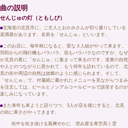
曲の説明
せんじゅの灯（ともしび）
北海道の北見市に、ご主人とおかみさんが切り盛りしている
居酒屋があります。名前を「せんじゅ」といいます。
このお店に、毎年秋になると、変な３人組がやって来ます。
羽田からの飛行機もバラバラ、宿もバラバラなのですが、なぜ
か北見の夜に「せんじゅ」に集まって来るのです。道東の自然
や人とのつながりに惹かれて、もう何年も訪れているので、北
見の街や周辺の自然は故郷のように感じられます。そして、
「せんじゅ」で、付箋紙に書かれたメニューを見ながらつまみ
を注文しては、ビールとノンアルコールビールで談笑するのが
楽しみになっています。
また来年も来ようと語りつつ、3人が店を後にすると、北見
の街に寒さがやってきます。
街中を吹き抜ける風爽やかに 澄み渡る青空高く雲