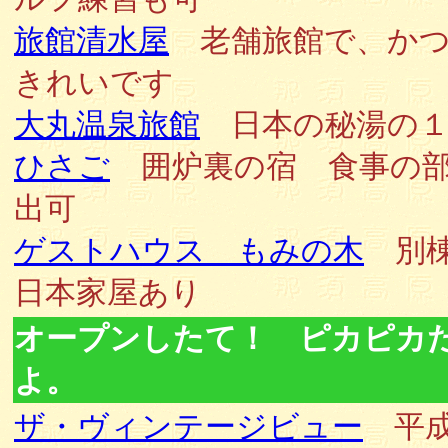
旅館清水屋
老舗旅館で、かつ
きれいです
大丸温泉旅館
日本の秘湯の１
ひさご
囲炉裏の宿 食事の
出可
ゲストハウス もみの木
別棟
日本家屋あり
オープンしたて！ ピカピカ
よ。
ザ・ヴィンテージビュー
平成