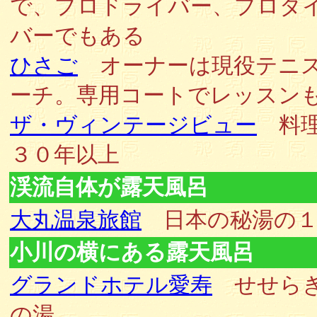
で、プロドライバー、プロダ
バーでもある
ひさご
オーナーは現役テニ
ーチ。専用コートでレッスン
ザ・ヴィンテージビュー
料理
３０年以上
渓流自体が露天風呂
大丸温泉旅館
日本の秘湯の１
小川の横にある露天風呂
グランドホテル愛寿
せせら
の湯