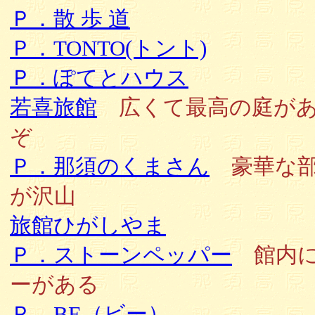
Ｐ．散 歩 道
Ｐ．TONTO(トント)
Ｐ．ぽてとハウス
若喜旅館
広くて最高の庭が
ぞ
Ｐ．那須のくまさん
豪華な部
が沢山
旅館ひがしやま
Ｐ．ストーンペッパー
館内に
ーがある
Ｐ．BE（ビー）