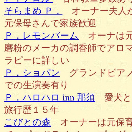
そらまめ Ｐ．
オーナー夫人
元保母さんで家族歓迎
Ｐ．レモンバーム
オーナは
磨粉のメーカの調香師でアロ
ラピーに詳しい
Ｐ．ショパン
グランドピア
での生演奏有り
Ｐ．ハロハロ inn 那須
愛犬と
旅行歴１５年
こびとの森
オーナーは元保