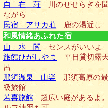
自 在 荘
川のせせらぎを
ながら
民宿 アサカ荘
鹿の湯近し
和風情緒あふれた宿
山 水 閣
センスがいいよ
旅館ひがしやま
平日貸切露
呂
那須温泉 山楽
那須高原の最
級旅館
若喜旅館
超広い庭があるよ
ルフ練習も可