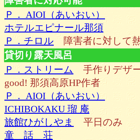
障害者に対応可能
Ｐ． AIOI（あいおい）
ホテルエピナール那須
Ｐ．チロル
障害者に対して
貸切り露天風呂
Ｐ．ストリーム
手作りデザ
good! 那須高原HP作者
Ｐ． AIOI（あいおい）
ICHIBOKAKU 瑠 庵
旅館ひがしやま
平日のみ
童 話 荘