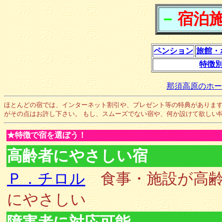
－
宿泊施設
ペンション
旅館・
特徴
那須高原のホー
ほとんどの宿では、インターネット割引や、プレゼント等の特典があります
がその点はお許し下さい。 もし、スムーズでない宿や、何か設けて欲しい
★特徴で宿を選ぼう！
高齢者にやさしい宿
Ｐ．チロル
食事・施設が高
にやさしい