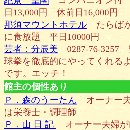
絶景一望閣
コンパニオン付
日13,000円 休前日16,000円
那須マウントホテル
たらば
に食放題 平日10000円
芸者：分辰美
0287-76-3257
球拳を徹底的にやってくれる
です。エッチ！
館主の個性あり
Ｐ．森のうーたん
オーナー
は栄養士・調理師
Ｐ．山 日 記
オーナー夫婦が