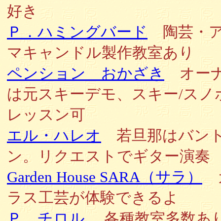
好き
Ｐ．ハミングバード
陶芸・
マキャンドル製作教室あり
ペンション おかざき
オー
は元スキーデモ、スキー/スノ
レッスン可
エル・ハレオ
若旦那はバン
ン。リクエストでギター演奏
Garden House SARA（サラ）
ラス工芸が体験できるよ
Ｐ．チロル
各種教室多数あ