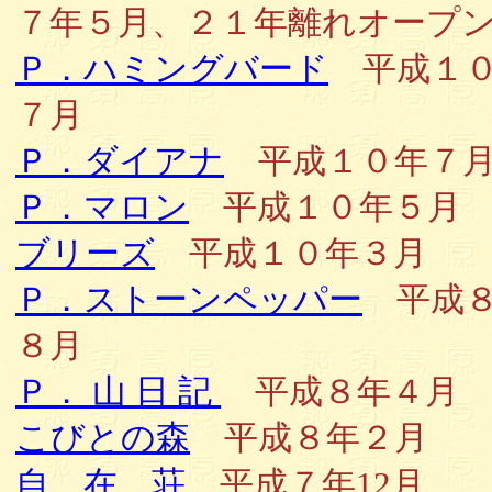
７年５月、２１年離れオープ
Ｐ．ハミングバード
平成１０
７月
Ｐ．ダイアナ
平成１０年７
Ｐ．マロン
平成１０年５月
ブリーズ
平成１０年３月
Ｐ．ストーンペッパー
平成８
８月
Ｐ． 山 日 記
平成８年４月
こびとの森
平成８年２月
自 在 荘
平成７年12月