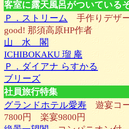
客室に露天風呂がついている
Ｐ．ストリーム
手作りデザ
good! 那須高原HP作者
山 水 閣
ICHIBOKAKU 瑠 庵
Ｐ．ダイアナ らすかる
ブリーズ
社員旅行特集
グランドホテル愛寿
遊宴コ
7800円 楽宴9800円