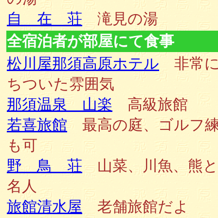
自 在 荘
滝見の湯
全宿泊者が部屋にて食事
松川屋那須高原ホテル
非常に
ちついた雰囲気
那須温泉 山楽
高級旅館
若喜旅館
最高の庭、ゴルフ
も可
野 鳥 荘
山菜、川魚、熊と
名人
旅館清水屋
老舗旅館だよ