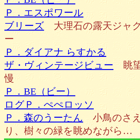
Ｐ．エスポワール
ブリーズ
大理石の露天ジャ
ー
Ｐ．ダイアナ らすかる
ザ・ヴィンテージビュー
眺望
慢
Ｐ．BE（ビー）
ログＰ．ぺぺロッソ
Ｐ．森のうーたん
小鳥のさ
り、樹々の緑を眺めながら…