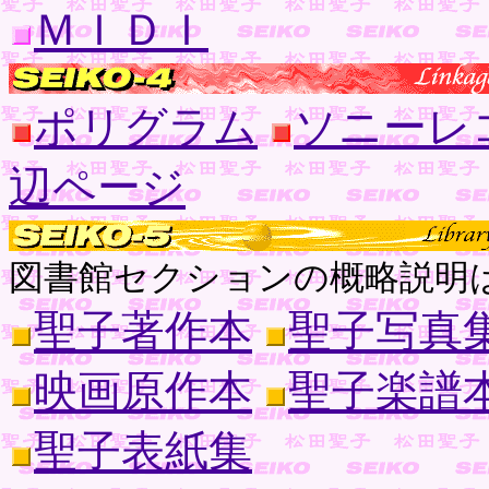
ＭＩＤＩ
ポリグラム
ソニーレ
辺ページ
図書館セクションの概略説明
聖子著作本
聖子写真
映画原作本
聖子楽譜
聖子表紙集