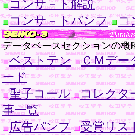
コンサ－ト解説
コンサ－トパンフ
コ
データベースセクションの概
ベストテン
ＣＭデー
ード
聖子コール
コレクタ
事一覧
広告パンフ
受賞リス