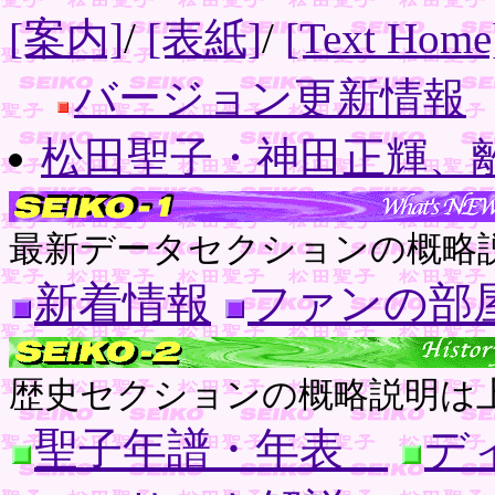
[案内]
/
[表紙]
/
[Text Home
バージョン更新情報
松田聖子・神田正輝、
最新データセクションの概略
新着情報
ファンの部
歴史セクションの概略説明は
聖子年譜・年表
デ