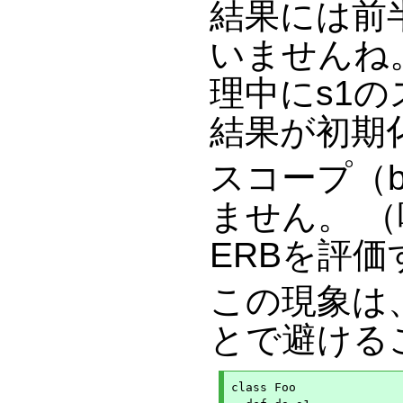
結果には前半
いませんね
理中にs1
結果が初期
スコープ（b
ません。 
ERBを評
この現象は
とで避ける
class Foo
