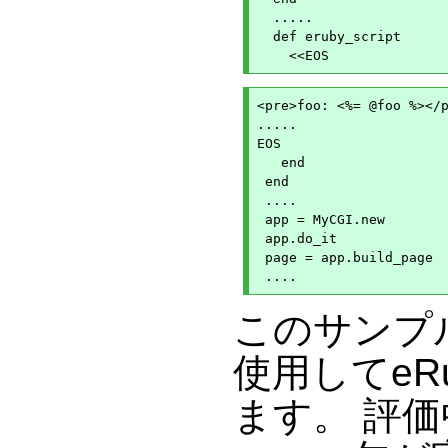
  .....

  def eruby_script

<pre>foo: <%= @foo %></p
.....

EOS

   end

 end

 ....

 app = MyCGI.new

 app.do_it

 page = app.build_page

このサンプル
使用してeR
ます。 評