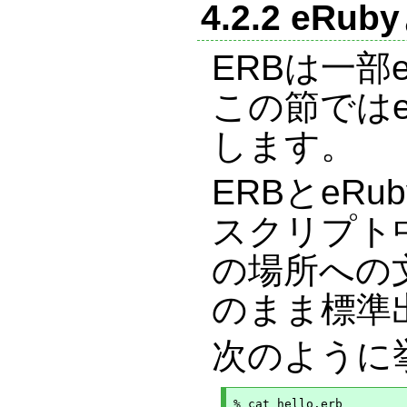
4.2.2 eRu
ERBは一部
この節ではe
します。
ERBとeR
スクリプト
の場所への
のまま標準
次のように
% cat hello.erb
