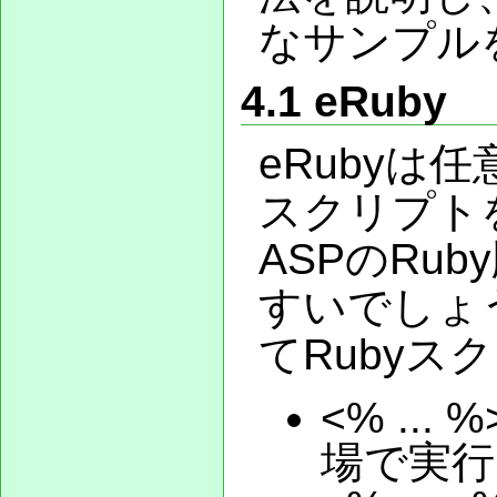
なサンプル
4.1 eRuby
eRubyは
スクリプトを
ASPのRu
すいでしょ
てRuby
<% ...
場で実行