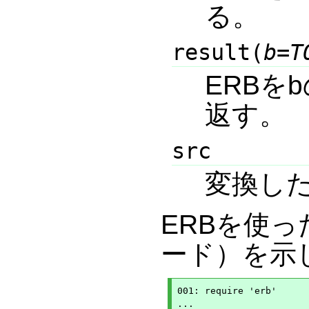
る。
result(
b
=
T
ERBをb
返す。
src
変換した
ERBを使
ード）を示
001: require 'erb'

...
