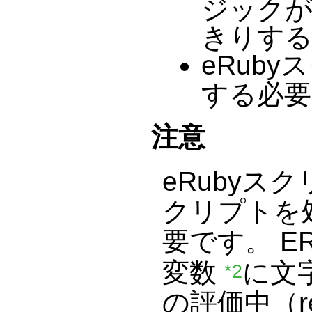
ジックが
きりす
eRub
する必
注意
eRubyス
クリプトを
要です。 
変数
に文
*2
の評価中（re