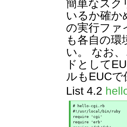
簡単なスク
いるか確かめ
の実行ファ
も各自の環
い。 なお
ドとしてE
ルもEUC
List 4.2
hell
# hello-cgi.rb

#!/usr/local/bin/ruby

require 'cgi'

require 'erb'
