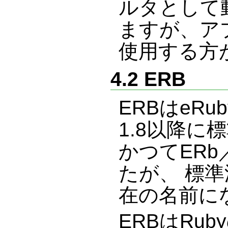
ルタとして
ますが、アプ
使用する方
4.2 ERB
ERBはeRu
1.8以降に
かつてERb
たが、 標
在の名前に
ERBはRu