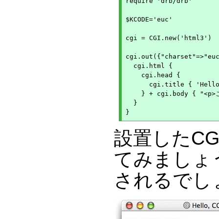
require 'drb/drb'

$KCODE='euc'

cgi = CGI.new('html3')

cgi.out({"charset"=>"euc
  cgi.html {

    cgi.head { 

      cgi.title { 'Hello
    } + cgi.body { "<
  }

設置したCG
てみましょ
されるでし