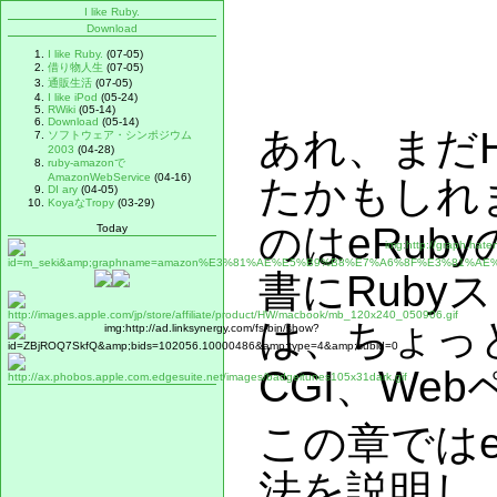
I like Ruby.
Download
I like Ruby.
(07-05)
借り物人生
(07-05)
通販生活
(07-05)
I like iPod
(05-24)
RWiki
(05-14)
Download
(05-14)
あれ、まだHe
ソフトウェア・シンポジウム
2003
(04-28)
ruby-amazonで
AmazonWebService
(04-16)
たかもしれ
DI ary
(04-05)
KoyaなTropy
(03-29)
のはeRub
Today
書にRuby
は、ちょっ
CGI、We
この章ではe
法を説明し、