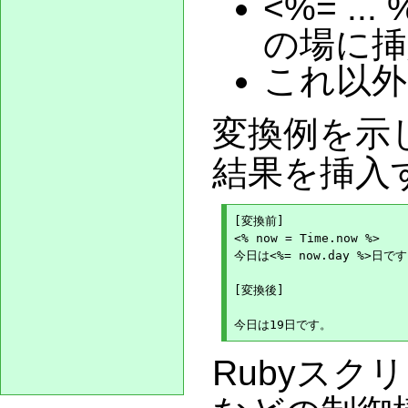
<%= ..
の場に挿
これ以外
変換例を示し
結果を挿入す
[変換前]

<% now = Time.now %>

今日は<%= now.day %>日です
[変換後]

Rubyス