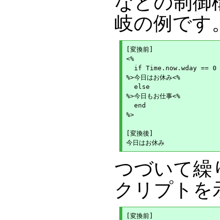
などの制御
岐の例です
[変換前]

<%

  if Time.now.wday == 0

%>今日はお休み<%

  else

%>今日もお仕事<%

  end

%>

[変換後]

つづいて繰り
クリプトを
[変換前]
