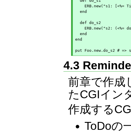
  def do_s1

    ERB.new("s1: [<%= Ti
  end

  def do_s2

    ERB.new("s2: (<%= do
  end

end

4.3 Remi
前章で作成し
たCGIイ
作成するCG
ToDo