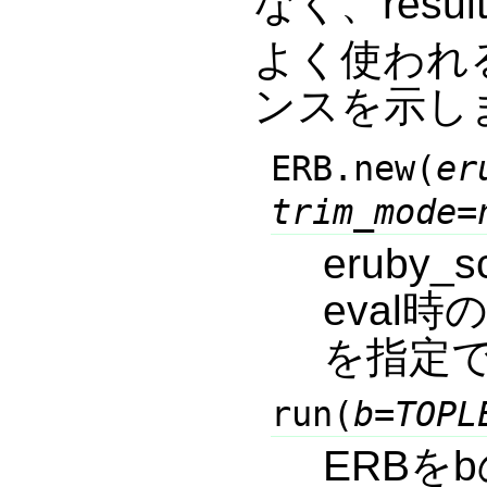
なく、resu
よく使われ
ンスを示し
ERB.new(
er
trim_mode
=
eruby
eval時
を指定
run(
b
=
TOPL
ERBをb