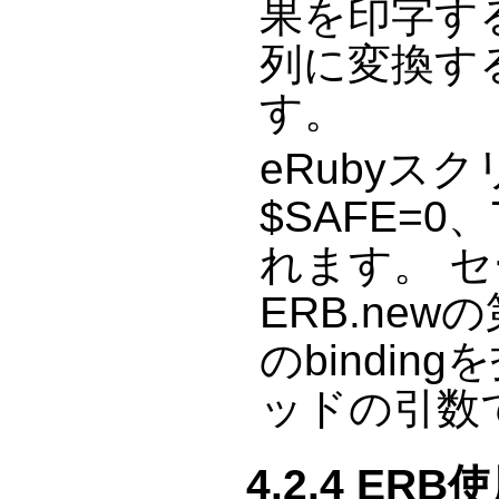
果を印字する
列に変換する
す。
eRubyス
$SAFE=0、
れます。 
ERB.new
のbinding
ッドの引数
4.2.4 ERB