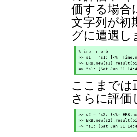
価する場合
文字列が初
グに遭遇し
% irb -r erb

>> s1 = "s1: [<%= Time.n
>> ERB.new(s1).result(bi
ここまでは正
さらに評価
>> s2 = "s2: (<%= ERB.ne
>> ERB.new(s2).result(bi