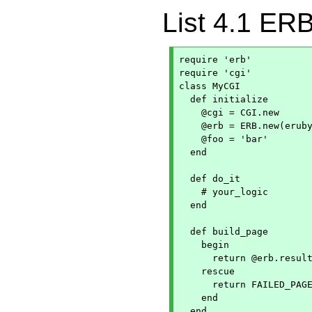
List 4.
require 'erb'

require 'cgi'

class MyCGI

  def initialize

    @cgi = CGI.new

    @erb = ERB.new(eruby
    @foo = 'bar'

  end

  def do_it

    # your_logic

  end

  def build_page

    begin

      return @erb.result
    rescue

      return FAILED_PAGE
    end

  end
