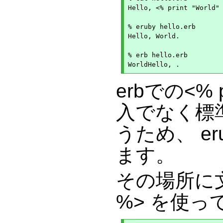
Hello, <% print "World" 
% eruby hello.erb

Hello, World.

% erb hello.erb

erbでの<%
入でなく標
うため、 e
ます。
その場所に文
%> を使っ