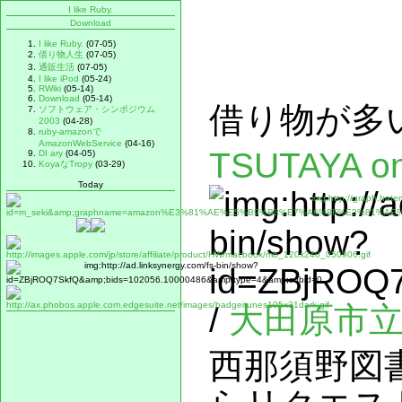
I like Ruby.
Download
I like Ruby.
(07-05)
借り物人生
(07-05)
通販生活
(07-05)
I like iPod
(05-24)
RWiki
(05-14)
Download
(05-14)
借り物が多
ソフトウェア・シンポジウム
2003
(04-28)
ruby-amazonで
AmazonWebService
(04-16)
TSUTAYA on
DI ary
(04-05)
KoyaなTropy
(03-29)
Today
/
大田原市
西那須野図