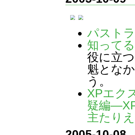
パスト
知ってる
役に立つ
魁とな
う。
XPエク
疑編―X
主たり
2005-10-08