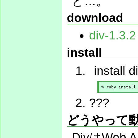
ど…。
download
div-1.3.2
install
install d
???
どうやって
DivはWeb 