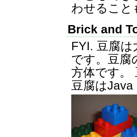
わせること
Brick and T
FYI. 豆
です。豆腐
方体です。
豆腐はJav