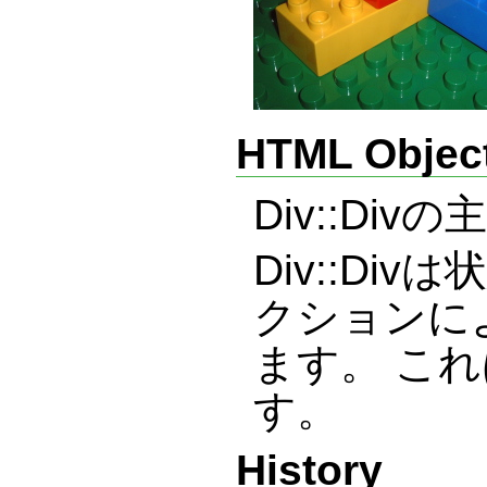
HTML Object 
Div::Di
Div::D
クションによ
ます。 こ
す。
History