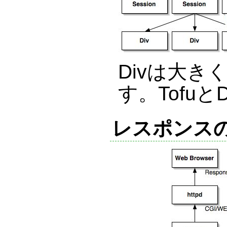
Divは大
す。TofuとD
レスポンス