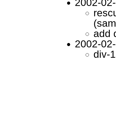
2002-02
resc
(sam
add 
2002-02
div-1