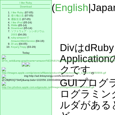
I like Ruby.
(
English
|Japa
Download
I like Ruby.
(07-05)
借り物人生
(07-05)
通販生活
(07-05)
I like iPod
(05-24)
RWiki
(05-14)
Download
(05-14)
ソフトウェア・シンポジウム
2003
(04-28)
ruby-amazonで
AmazonWebService
(04-16)
DivはdRu
DI ary
(04-05)
KoyaなTropy
(03-29)
Today
Applica
クです。
GUIプログ
ログラミン
ルダがある