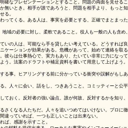
明確なプレゼンテーションとすること。問題の両面を見せるこ
か無いとき。相手が誰であろうと、問題を相手より、もっと知
せる。
わってくる。ある人は、事実を必要とする、正確でまとまった
、地域の必要に対し、柔軟であること。役人も一般の人も含め
ていの人は、可能なら手を貸したい考えている。どうすれば良
ニケーションが効果がある。危機があって、始めて連絡を取る
。彼らは仕事熱心で、実力もあり、たいてい非常に力になって
よう。法案のドラフトや補足資料を書いて用意して上げよう。
する事。ヒアリングする前に分かっている衝突や誤解がもしあ
る。人々に会い、話をし、つきあうこと。コミッティーと公平
しておく。反対者の強い論点、誰が何故、反対するかを知り、
るさくなる人たちだ。人々を追いつめてはいけない。プロに徹
間違っていれば、一つも正しいことは出来ない。
れば、感謝を示すこと。
々の材料を提供出来る。ローカルな事実やインフォーメーショ