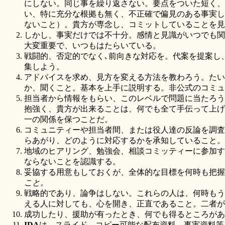
にしない。同じ事を繰り返さない。要点をついた短く、
い、特に充分な根拠も無く、不正確で偏見のある事実し
ないこと）。貴方が専念し、コミットしていることを見
しかし、事実だけでは不十分。感情と見識がいつでも関
大変重要で、いつもはたらいている。
戦闘的、否定的でなく､前向きな対応を。代案を提案し
集しよう。
アドバイスを求め、見方を変える方法を教わろう。たい
か、聞くこと。基本を上手に説明する。非公式のコミュ
担当者から情報をもらい、このレベルで問題に当たろう
抱強く、貴方が出来ることは、何でも全て手伝って上げ
一の関係を保つことだ。
コミュニティーや担当者間、または役人達の反論を調査
らあがり、どのように対応するかを承知していること。
地域のヒアリング、勉強会、相談コミッティーに参加す
ならないことを認識する。
妥協する用意もしておくが、全体的な目標を何時も把握
こと。
戦略的であり、論争はしない。これらの人は、何時もう
える人に対しても、心を開き、正直であること。二者が
成功したり、援助が有ったとき、何でも得るところがあ
IDA
は、スライド、コピー可能な配布資料、事実資料等