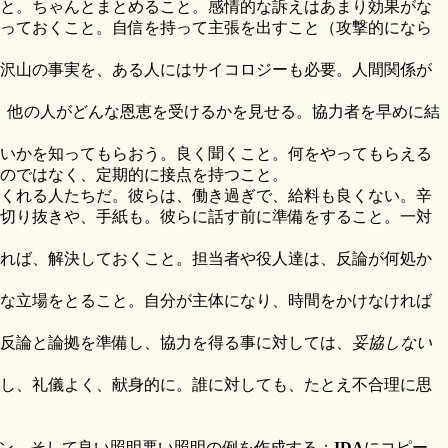
と。ちゃんとまとめること。感情的な訴えはあまり効果がな
っておくこと。自信を持って主張を出すこと（攻撃的になら
沢山の事実を、ある人にはサイコロジーも必要。人間関係が
、他の人がどんな恩恵を受けるかを見せる。協力者を早めに結
いかを知ってもらおう。良く聞くこと。何をやってもらえる
のではなく、定期的に接点を持つこと。
くれる人たちだ。彼らは、働き過ぎで、給料も良くない。辛
切り抜きや、手紙も。彼らに話す前に準備をすること。一対
れば、解決しておくこと。担当者や役人達は、反論が何処か
な立場をとること。自分が主体になり、時間をかけなければ
反論と論拠を準備し、協力を得る事に対しては、
妥協しない
し、礼儀よく、献身的に。誰に対しても、たとえ不合理に思
ン、そして良い照明悪い照明の例を作成する；
IDA
にコピー