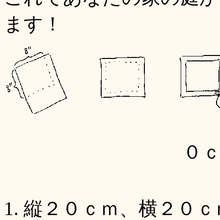
ます！
０
縦２０ｃｍ、横２０ｃ