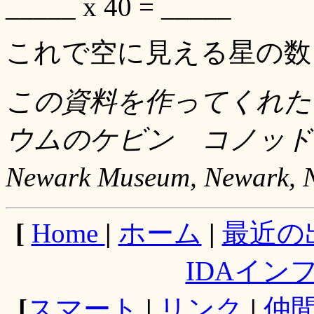
_____ x 40 = _____
これで空に見える星の数
この資料を作ってくれた
ウムのケビン コノッド
Newark Museum, Newark,
[
Home
|
ホーム
|
最近の
IDAイン
[
スマート
|
リンク
|
仲