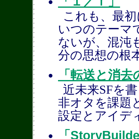
「１／ｆ」
これも、最初
いつのテーマ
ないが、混沌
分の思想の根
「転送と消去
近未来SFを
非オタを課題
設定とアイデ
「StoryBuil