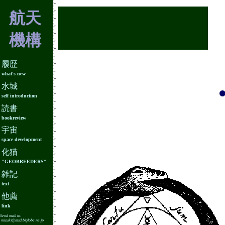
航天
機構
履歴
what's new
水城
self introduction
読書
bookreview
宇宙
space development
化猫
"GEOBREEDERS"
雑記
text
他薦
link
Send mail to:
mizuki@msd.biglobe.ne.jp