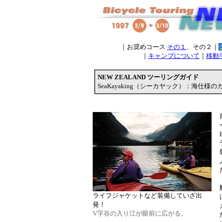
｜お奨めコース
その１
、その２｜
｜
キャンプについて
｜
移動
NEW ZEALAND ツーリングガイド
SeaKayaking（シーカヤック）：海仕
ライフジャケットなど装備していざ出
発！
V字谷の入り江が眼前に広がる。