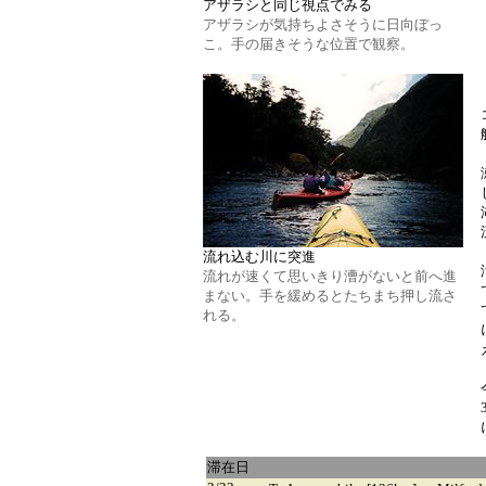
アザラシと同じ視点でみる
アザラシが気持ちよさそうに日向ぼっ
こ。手の届きそうな位置で観察。
流れ込む川に突進
流れが速くて思いきり漕がないと前へ進
まない。手を緩めるとたちまち押し流さ
れる。
滞在日