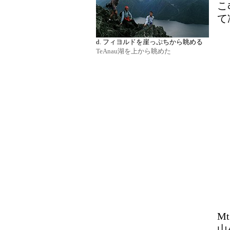
こ
て
d. フィヨルドを崖っぷちから眺める
TeAnau湖を上から眺めた
M
山