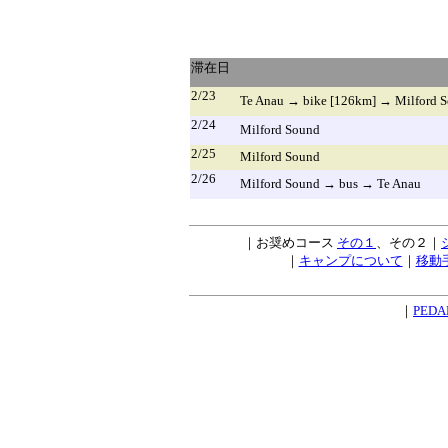
滞在日
2/23
Te Anau → bike [126km] → Milford 
2/24
Milford Sound
2/25
Milford Sound
2/26
Milford Sound → bus → Te Anau
｜お奨めコース
その１
、その２｜
｜
キャンプについて
｜
移動
｜
PEDA