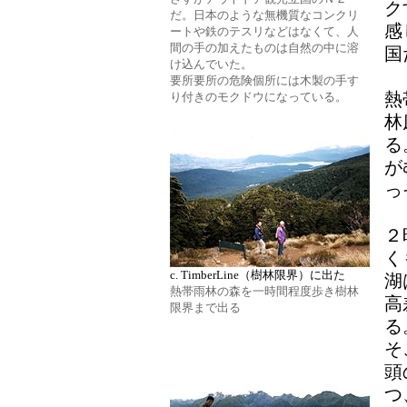
ク
だ。日本のような無機質なコンクリ
感
ートや鉄のテスリなどはなくて、人
間の手の加えたものは自然の中に溶
国
け込んでいた。
要所要所の危険個所には木製の手す
熱
り付きのモクドウになっている。
林
る
が
っ
２
く
c. TimberLine（樹林限界）に出た
湖
熱帯雨林の森を一時間程度歩き樹林
高
限界まで出る
る
そ
頭
つ