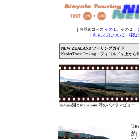
｜お奨めコース
その１
、その２｜
｜
キャンプについて
｜
移動
NEW ZEALAND ツーリングガイド
KeplerTrack Treking：フィヨルドを
TeAnau湖とManapouri湖のパノラマビュー
T
約