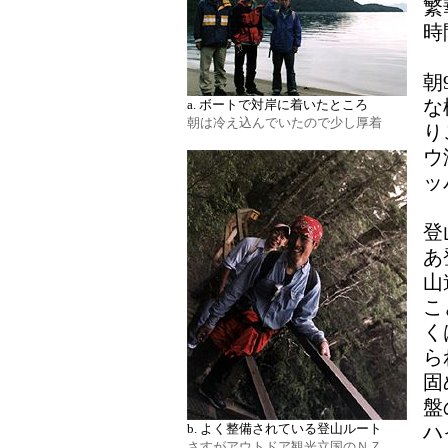
繁
時
朝
な
a. ボートで対岸に着いたところ
朝は冷え込んでいたので少し厚着
り
ウ
ッ
登
あ
山
こ
く
ら
固
盤
b. よく整備されている登山ルート
ハ
さすがアウトドア観光立国のＮＺ