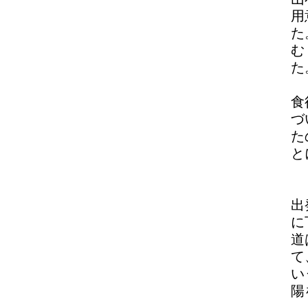
用
た
む
た
食
づ
た
と
出
に
道
て
い
陽