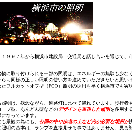
、１９９７年から横浜市建設局、交通局と話し合いを通じて、
建物に取り付けられる一部の照明は、エネルギーの無駄も少な
からも同様の正しい照明の使い方を進めていただきたいと思い
めたフルカットオフ型（FCO）照明の採用を早く横浜市でも実
る照明は、残念ながら、道路灯に比べて遅れています。歩行者
ローブ型、あんどん型などの
デザインを重視した照明
を多用す
様になっています。
にも景観の為にも、
公園の中や歩道の上など光が必要な場所が
て照明の基本は、ランプを直接見せる事ではありません。見る