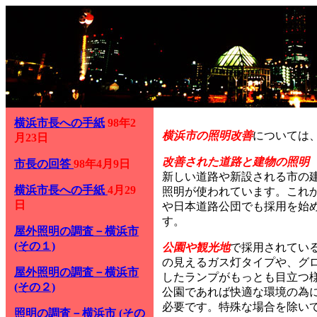
横浜市長への手紙
98年2
横浜市の照明改善
については
月23日
改善された道路と建物の照明
市長の回答
98年4月9日
新しい道路や新設される市の
横浜市長への手紙
4月29
照明が使われています。これ
日
や日本道路公団でも採用を始
す。
屋外照明の調査－横浜市
(その１)
公園や観光地
で採用されてい
の見えるガス灯タイプや、グ
屋外照明の調査－横浜市
したランプがもっとも目立つ
(その２)
公園であれば快適な環境の為
必要です。特殊な場合を除い
照明の調査－横浜市 (その