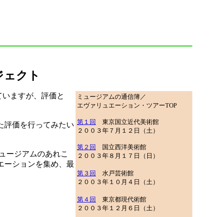
ジェクト
ていますが、評価と
ミュージアムの通信簿／
エヴァリュエーション・ツアーTOP
第１回
東京国立近代美術館
た評価を行ってみたい
２００３年７月１２日（土）
第２回
国立西洋美術館
ュージアムのあれこ
２００３年８月１７日（日）
エーションを集め、最
第３回
水戸芸術館
２００３年１０月４日（土）
第４回
東京都現代術館
２００３年１２月６日（土）